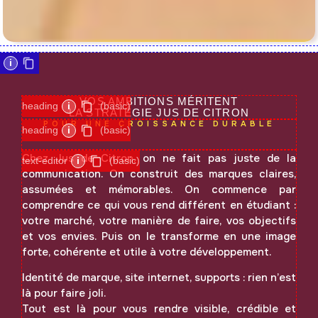
i
VOS AMBITIONS MÉRITENT
heading
i
(basic)
LA STRATÉGIE JUS DE CITRON
POUR UNE CROISSANCE DURABLE
heading
i
(basic)
Chez Jus de Citron, on ne fait pas juste de la
text-editor
i
(basic)
communication. On construit des marques claires,
assumées et mémorables. On commence par
comprendre ce qui vous rend différent en étudiant :
votre marché, votre manière de faire, vos objectifs
et vos envies. Puis on le transforme en une image
forte, cohérente et utile à votre développement.
Identité de marque, site internet, supports : rien n’est
là pour faire joli.
Tout est là pour vous rendre visible, crédible et