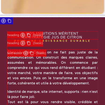
i
VOS AMBITIONS MÉRITENT
heading
i
(basic)
LA STRATÉGIE JUS DE CITRON
POUR UNE CROISSANCE DURABLE
heading
i
(basic)
Chez Jus de Citron, on ne fait pas juste de la
text-editor
i
(basic)
communication. On construit des marques claires,
assumées et mémorables. On commence par
comprendre ce qui vous rend différent en étudiant :
votre marché, votre manière de faire, vos objectifs
et vos envies. Puis on le transforme en une image
forte, cohérente et utile à votre développement.
Identité de marque, site internet, supports : rien n’est
là pour faire joli.
Tout est là pour vous rendre visible, crédible et