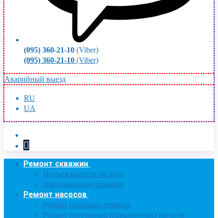
(095) 360-21-10
(Viber)
(095) 360-21-10
(Viber)
Аварийный выезд
RU
UA
Ремонт скважин
Подъем насосов на воду
Обслуживание скважин
Ремонт насосов
Ремонт насосных станций
Ремонт погружных (скважинных) насосов