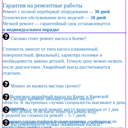
Гарантия на ремонтные работы
Ремонт с полной переборкой оборудования —
30 дней
Техническое обслуживание всех моделей —
20 дней
Мелкий ремонт — гарантийный срок устанавливается
в индивидуальном порядке
Сколько стоит ремонт насоса в Киеве?
Стоимость зависит от типа насоса (скважинный,
поверхностный, фекальный), характера поломки и
необходимости замены деталей. Точную цену можно назвать
после диагностики. Аварийный выезд рассчитывается
отдельно.
Можно ли вызвать мастера срочно?
Да. Возможен аварийный выезд по Киеву и Киевской
Сколько времени занимает ремонт насоса?
области. В экстренных случаях специалисты выезжают в день
обращения.
Диагностика и мелкий ремонт могут выполняться от 1 дня.
Что делать, если насос перестал качать воду?
Средний по сложности ремонт – 5–7 дней.
Сложные случаи требуют больше времени, особенно если
Сначала проверьте наличие электричества и автоматов.
Вы ремонтируете только скважинные насосы?
необходима замена узлов.