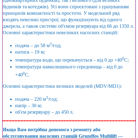
одноквартирних будинків), так і великого (для великих
будинків та котеджів). Усі вони спроєктовані з урахуванням
принципів компактності та простоти. У модельний ряд
входять невеликі пристрої, що функціонують від одного
джерела, а також системи об'ємом резервуара від 66 до 1350 л.
Основні характеристики невеликих насосних станцій:
3
подача – до 58 м
/год;
натиск – 19 м;
0
температура води, що перекачується – від 0 до +40
С;
температура навколишнього середовища – від 0 до
0
+40
С.
Основні характеристики великих моделей (MDV/MD1):
3
подача – 220 м
/год;
напір – 30 м;
об'єм резервуару – до 450 л.
Якщо Вам потрібна допомога з ремонту або
обслуговування насосних станцій Grundfos Multilift —