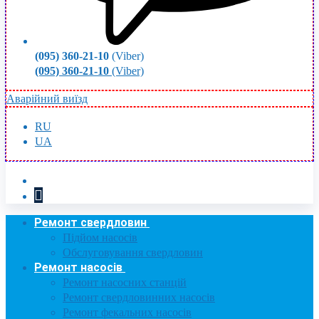
(095) 360-21-10
(Viber)
(095) 360-21-10
(Viber)
Аварійний виїзд
RU
UA
Ремонт свердловин
Підйом насосів
Обслуговування свердловин
Ремонт насосів
Ремонт насосних станцій
Ремонт свердловинних насосів
Ремонт фекальних насосів