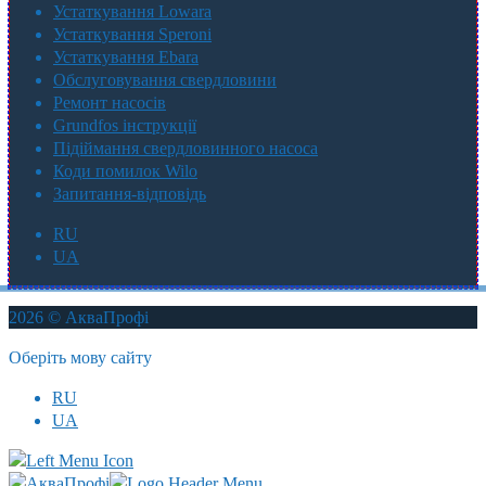
Устаткування Lowara
Устаткування Speroni
Устаткування Ebara
Обслуговування свердловини
Ремонт насосів
Grundfos інструкції
Підіймання свердловинного насоса
Коди помилок Wilo
Запитання-відповідь
RU
UA
2026 © АкваПрофі
Оберіть мову сайту
RU
UA