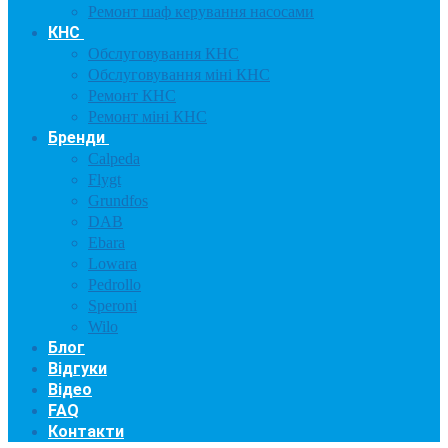
Ремонт шаф керування насосами
КНС
Обслуговування КНС
Обслуговування міні КНС
Ремонт КНС
Ремонт міні КНС
Бренди
Calpeda
Flygt
Grundfos
DAB
Ebara
Lowara
Pedrollo
Speroni
Wilo
Блог
Відгуки
Відео
FAQ
Контакти