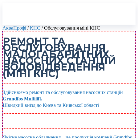
АкваПрофі
/
КНС
/
Обслуговування міні КНС
РЕМОНТ ТА
ОБСЛУГОВУВАННЯ
МАЛОГАБАРИТНИХ
НАСОСНИХ СТАНЦІЙ
ВОДОВІДВЕДЕННЯ
(МІНІ КНС)
Здійснюємо ремонт та обслуговування насосних станцій
Grundfos Multilift.
Швидкий виїзд до Києва та Київської області
(095) 360-21-10
Викликати майстра
Якісне насосне обладнання – це продукція компанії Grundfos.