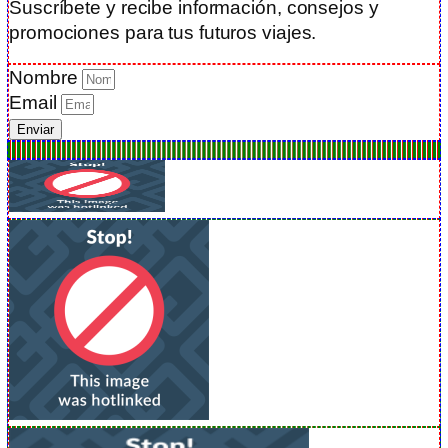
Suscríbete y recibe información, consejos y
promociones para tus futuros viajes.
Nombre
Email
Enviar