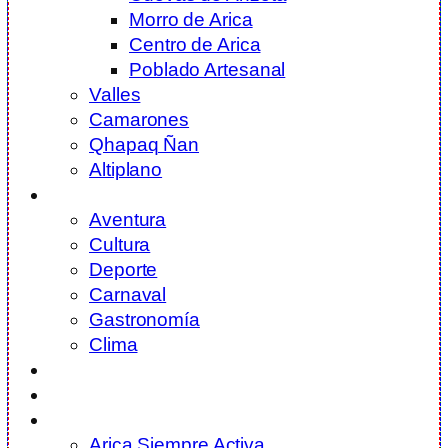
Morro de Arica
Centro de Arica
Poblado Artesanal
Valles
Camarones
Qhapaq Ñan
Altiplano
¿Qué Hacer?
Aventura
Cultura
Deporte
Carnaval
Gastronomía
Clima
Servicios Turísticos
Planifica Tu Viaje
¿Quiénes Somos?
Arica Siempre Activa