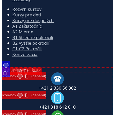
Rozvrh kurzov
Kurzy pre deti
Kurzy pre dospelých
A1 Začiatočníci
A2 Mierne
B1 Stredne pokročilí
B2 Vyššie pokročilí
C1-C2 Pokročilí
Konverzácia
i
Prihlásiť sa na kurz
heading
i
(basic)
icon-box
i
(general)
+421 2 330 56 302
icon-box
i
(general)
+421 918 612 010
icon-box
i
(general)