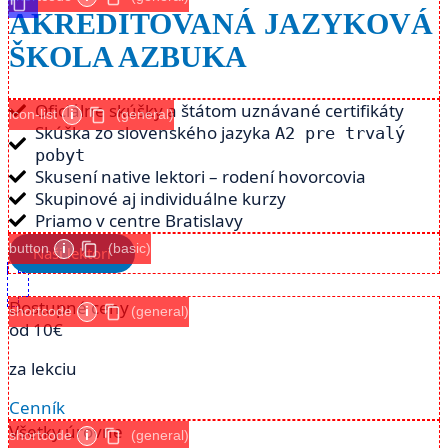
AKREDITOVANÁ JAZYKOVÁ
ŠKOLA AZBUKA
Oficiálne skúšky a štátom uznávané certifikáty
icon-list
i
(general)
Skúška zo slovenského jazyka
A2 pre trvalý
pobyt
Skusení native lektori – rodení hovorcovia
Skupinové aj individuálne kurzy
Priamo v centre Bratislavy
button
i
(basic)
Naši lektori
Dostupné ceny
shortcode
i
(general)
od
10€
za lekciu
Cenník
Všetky úrovne
shortcode
i
(general)