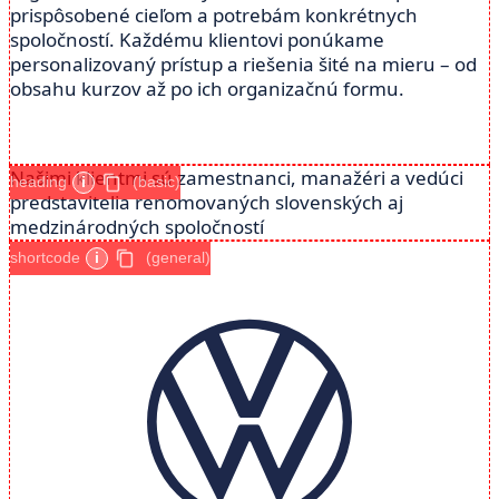
prispôsobené cieľom a potrebám konkrétnych
spoločností. Každému klientovi ponúkame
personalizovaný prístup a riešenia šité na mieru – od
obsahu kurzov až po ich organizačnú formu.
Našimi klientmi sú zamestnanci, manažéri a vedúci
heading
i
(basic)
predstavitelia renomovaných slovenských aj
medzinárodných spoločností
shortcode
i
(general)