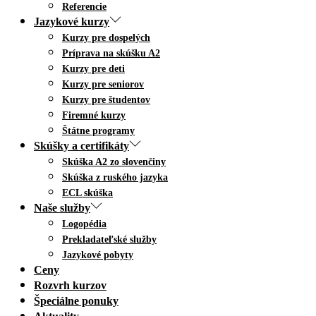
Referencie
Jazykové kurzy
Kurzy pre dospelých
Príprava na skúšku A2
Kurzy pre deti
Kurzy pre seniorov
Kurzy pre študentov
Firemné kurzy
Štátne programy
Skúšky a certifikáty
Skúška A2 zo slovenčiny
Skúška z ruského jazyka
ECL skúška
Naše služby
Logopédia
Prekladateľské služby
Jazykové pobyty
Ceny
Rozvrh kurzov
Špeciálne ponuky