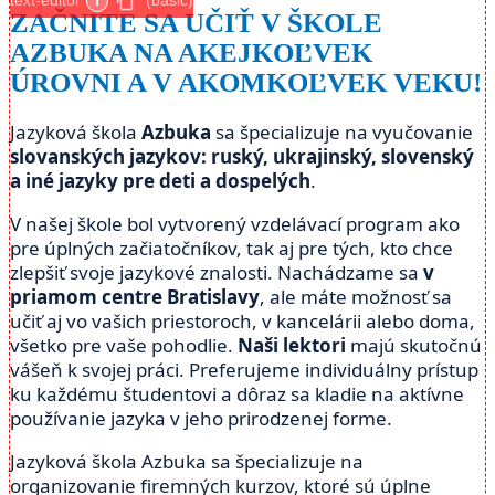
text-editor
i
(basic)
ZAČNITE SA UČIŤ V ŠKOLE
AZBUKA NA AKEJKOĽVEK
ÚROVNI A V AKOMKOĽVEK VEKU!
Jazyková škola
Azbuka
sa špecializuje na vyučovanie
slovanských jazykov: ruský, ukrajinský, slovenský
a iné jazyky
pre deti a dospelých
.
V našej škole bol vytvorený vzdelávací program ako
pre úplných začiatočníkov, tak aj pre tých, kto chce
zlepšiť svoje jazykové znalosti. Nachádzame sa
v
priamom centre Bratislavy
, ale máte možnosť sa
učiť aj vo vašich priestoroch, v kancelárii alebo doma,
všetko pre vaše pohodlie.
Naši lektori
majú skutočnú
vášeň k svojej práci. Preferujeme individuálny prístup
ku každému študentovi a dôraz sa kladie na aktívne
používanie jazyka v jeho prirodzenej forme.
Jazyková škola Azbuka sa špecializuje na
organizovanie firemných kurzov, ktoré sú úplne