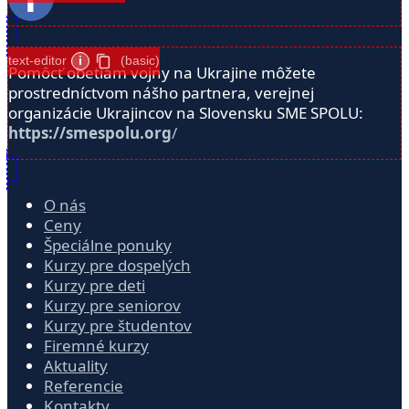
text-editor
i
(basic)
Pomôcť obetiam vojny na Ukrajine môžete
prostredníctvom nášho partnera, verejnej
organizácie Ukrajincov na Slovensku SME SPOLU:
https://smespolu.org
/
O nás
Ceny
Špeciálne ponuky
Kurzy pre dospelých
Kurzy pre deti
Kurzy pre seniorov
Kurzy pre študentov
Firemné kurzy
Aktuality
Referencie
Kontakty