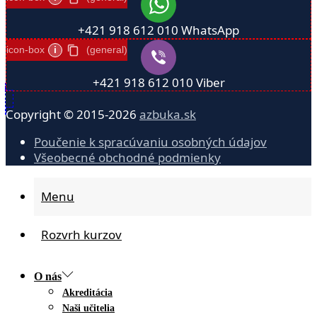
+421 918 612 010
WhatsApp
icon-box
i
(general)
+421 918 612 010
Viber
Copyright © 2015-2026
azbuka.sk
Poučenie k spracúvaniu osobných údajov
Všeobecné obchodné podmienky
Menu
Rozvrh kurzov
O nás
Akreditácia
Naši učitelia