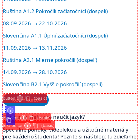
Ruština A1.2 Pokročilí začiatočníci (dospelí)
08.09.2026 → 22.10.2026
Slovenčina A1.1 Úplní začiatočníci (dospelí)
11.09.2026 → 13.11.2026
Ruština A2.1 Mierne pokročilí (dospelí)
14.09.2026 → 28.10.2026
Slovenčina B2.1 Vyššie pokročilí (dospelí)
button
i
(basic)
Rozvrh kurzov
i
Chcete sa efektívne naučiť jazyk?
heading
i
(basic)
text-editor
i
(basic)
Špeciálne ponuky, videolekcie a užitočné materiály
pre každého študenta! Pozrite si náš blog: tu zdieľame