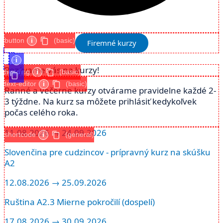
button
i
(basic)
Firemné kurzy
i
Pozývame vás na kurzy!
heading
i
(basic)
text-editor
i
(basic)
Ranné a večerne kurzy otvárame pravidelne každé 2-
3 týždne. Na kurz sa môžete prihlásiť kedykoľvek
počas celého roka.
11.08.2026 → 24.09.2026
shortcode
i
(general)
Slovenčina pre cudzincov - prípravný kurz na skúšku
A2
12.08.2026 → 25.09.2026
Ruština A2.3 Mierne pokročilí (dospelí)
17.08.2026 → 30.09.2026