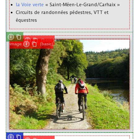
la Voie verte
« Saint-Méen-Le-Grand/Carhaix »
Circuits de randonnées pédestres, VTT et
équestres
i
spacer
i
(basic)
image
i
(basic)
i
i