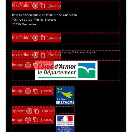
02 96 67 12 22
text-editor
i
(basic)
Base Départementale de Plein Air de Guerlédan
106, rue du lac- Mûr-de-Bretagne
22530 Guerlédan
base.guerledan@wanadoo.fr
text-editor
i
(basic)
Etablissement d’activités physiques et sportives, agréé Jeunesse et Sport
text-editor
i
(basic)
image
i
(basic)
image
i
(basic)
spacer
i
(basic)
image
i
(basic)