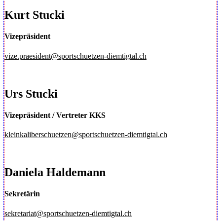
Kurt Stucki
Vizepräsident
vize.praesident@sportschuetzen-diemtigtal.ch
Urs Stucki
Vizepräsident / Vertreter KKS
kleinkaliberschuetzen@sportschuetzen-diemtigtal.ch
Daniela Haldemann
Sekretärin
sekretariat@sportschuetzen-diemtigtal.ch