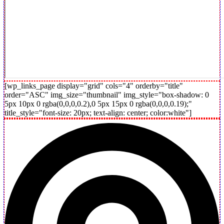
[wp_links_page display="grid" cols="4" orderby="title"
order="ASC" img_size="thumbnail" img_style="box-shadow: 0
5px 10px 0 rgba(0,0,0,0.2),0 5px 15px 0 rgba(0,0,0,0.19);"
title_style="font-size: 20px; text-align: center; color:white"]