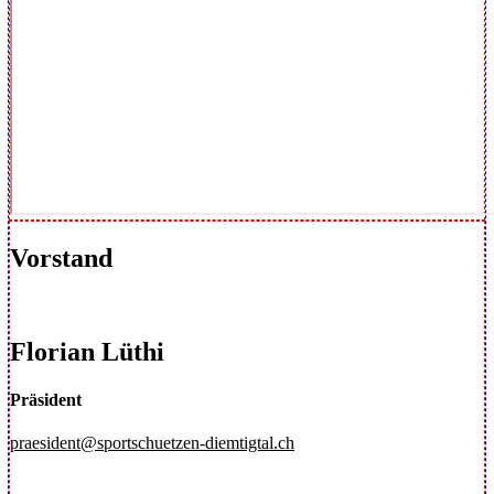
Vorstand
Florian Lüthi
Präsident
praesident@sportschuetzen-diemtigtal.ch