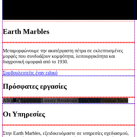
Earth
Marbles
Μεταμορφώνουμε την ακατέργαστη πέτρα σε εκλεπτυσμένες
μορφές που συνδυάζουν κομψότητα, λειτουργικότητα και
διαχρονική ομορφιά από το 1930.
Συμβουλευτείτε έναν ειδικό
Πρόσφατες
εργασίες
Alicante Apartment
Luxury Residence
Talia Yacht
Volakas Yacht
Οι
Υπηρεσίες
Στην Earth Marbles, εξειδικευόμαστε σε υπηρεσίες σχεδιασμού,