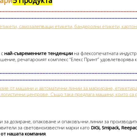
оари
5 Продукта
 с
най-съвременните тенденции
на флексопечатната индустр
ошение, pечатарският комплекс “Елекс Принт” удовлетворява к
и за дозиране, опаковане и опаковъчни линии за производите
авители за световноизвестни марки като
DiGi, Smipack, Reepac
 от нашата компания
.