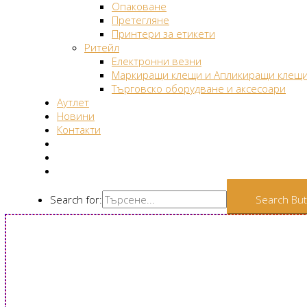
Опаковане
Претегляне
Принтери за етикети
Ритейл
Електронни везни
Маркиращи клещи и Апликиращи клещ
Търговско оборудване и аксесоари
Аутлет
Новини
Контакти
Search for:
Search Bu