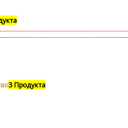
дукта
тво
3 Продукта