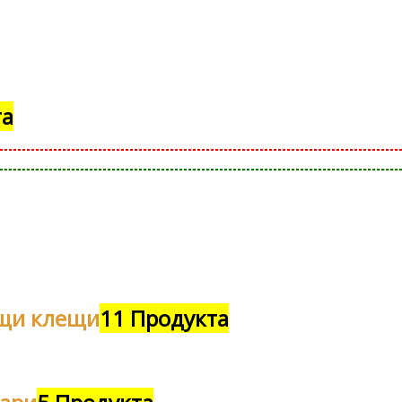
та
щи клещи
11 Продукта