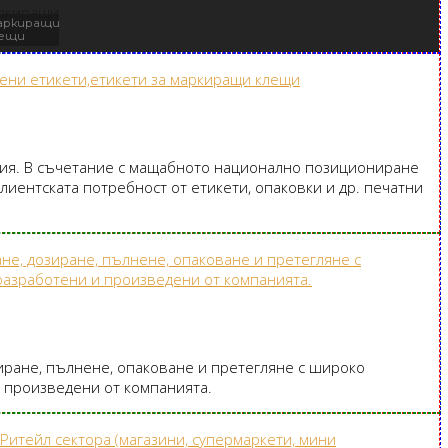
аркиращи
лещи
ия. В съчетание с мащабното национално позициониране
лиентската потребност от етикети, опаковки и др. печатни
иране, пълнене, опаковане и претегляне с широко
 произведени от компанията.