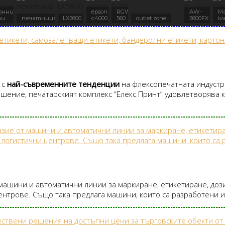
онни
epson
RGW
AW-
М
ти
печатница
LX5600
c4000
560
outlet zone
5600FX
к
 с
най-съвременните тенденции
на флексопечатната индустр
ошение, печатарският комплекс “Елекс Принт” удовлетворява к
машини и автоматични линии за маркиране, етикетиране, доз
нтрове. Също така предлага машини, които са разработени и