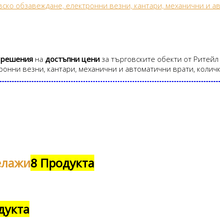
 решения
на
достъпни цени
за търговските обекти от Ритейл 
ронни везни, кантари, механични и автоматични врати, колич
елажи
8 Продукта
дукта