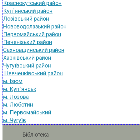
Краснокутський район
Куп`янський район
Лозівський район
Нововодолазький район
Первомайський район
Печенізький район
Сахновщинський район
Харківський район
Чугуївський район
Шевченківський район
м. Ізюм
м. Куп`янськ
м. Лозова
м. Люботин
м. Первомайський
м. Чугуїв
Бібліотека