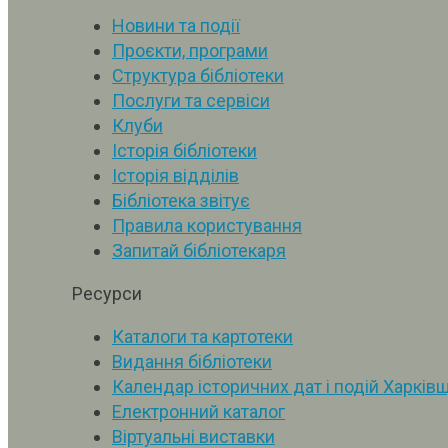
Новини та події
Проєкти, програми
Структура бібліотеки
Послуги та сервіси
Клуби
Історія бібліотеки
Історія відділів
Бібліотека звітує
Правила користування
Запитай бібліотекаря
Ресурси
Каталоги та картотеки
Видання бібліотеки
Календар історичних дат і подій Харків
Електронний каталог
Віртуальні виставки