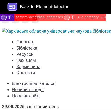
Back to Elementdetector
alert
ucaddon_content_accordion_addresses
i
i
(general)
i
(uc_category_23)
Головна
Бібліотека
Ресурси
Фахівцям
Харківщина
Контакти
Електронний каталог
Новини та події
Нове на сайті
29.08.2026
санітарний день