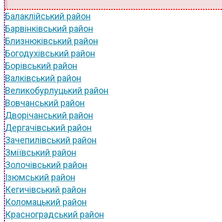
Балаклійський район
Барвінківський район
Близнюківський район
Богодухівський район
Борівський район
Валківський район
Великобурлуцький район
Вовчанський район
Дворічанський район
Дергачівський район
Зачепилівський район
Зміївський район
Золочівський район
Ізюмський район
Кегичівський район
Коломацький район
Красноградський район