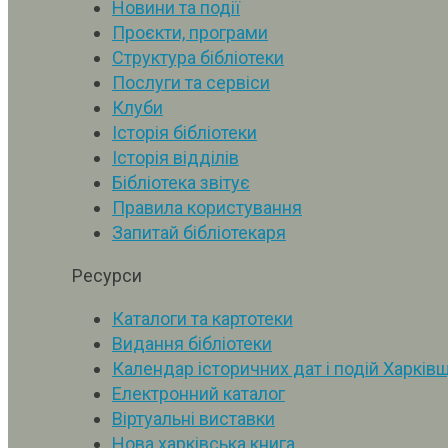
Новини та події
Проєкти, програми
Структура бібліотеки
Послуги та сервіси
Клуби
Історія бібліотеки
Історія відділів
Бібліотека звітує
Правила користування
Запитай бібліотекаря
Ресурси
Каталоги та картотеки
Видання бібліотеки
Календар історичних дат і подій Харків
Електронний каталог
Віртуальні виставки
Нова харківська книга