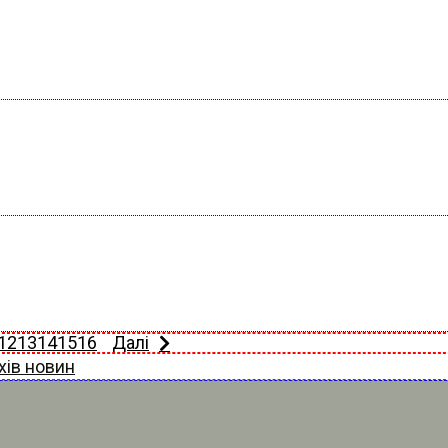
12
13
14
15
16
Далі
хів новин