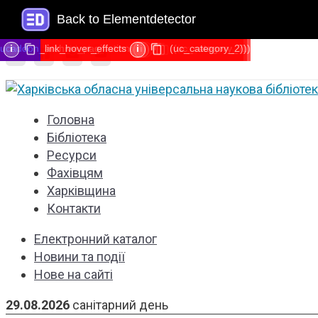
Back to Elementdetector
ucaddon_post_blocks_events
ucaddon_archive_pagination
ucaddon_link_hover_effects
i
i
i
i
(uc_category_2)
(uc_category_7)
(uc_category_1)
Головна
Бібліотека
Ресурси
Фахівцям
Харківщина
Контакти
Електронний каталог
Новини та події
Нове на сайті
29.08.2026
санітарний день