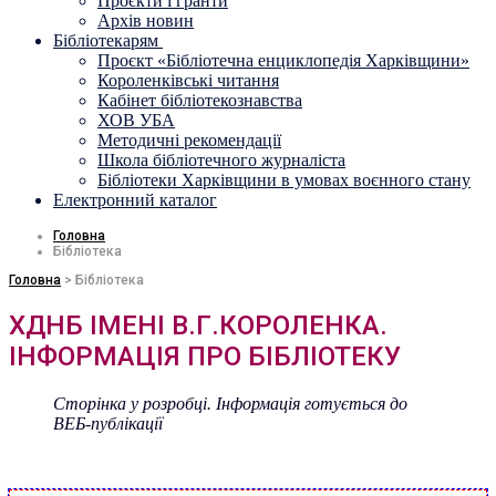
Проєкти і гранти
Архів новин
Бібліотекарям
Проєкт «Бібліотечна енциклопедія Харківщини»
Короленківські читання
Кабінет бібліотекознавства
ХОВ УБА
Методичні рекомендації
Школа бібліотечного журналіста
Бібліотеки Харківщини в умовах воєнного стану
Електронний каталог
Головна
Бібліотека
Головна
>
Бібліотека
ХДНБ ІМЕНІ В.Г.КОРОЛЕНКА.
ІНФОРМАЦІЯ ПРО БІБЛІОТЕКУ
Сторінка у розробці. Інформація готується до
ВЕБ-публікації