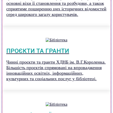
основні віхи її становлення та розбудови, а також
сприятиме поширенню цих історичних відомостей
серед широкого загалу користувачів.
ПРОЄКТИ ТА ГРАНТИ
Чинні проєкти та гранти ХДНБ ім. В.Г.Короленка.
Більшість проєктів спрямовані на впровадження
інноваційних освітніх, інформаційних,
культурних та соціальних послуг у бібліотеці.