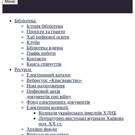
Меню
Бібліотека
Історія бібліотеки
Проєкти та гранти
Хаб цифрової освіти
Клуби
Бібліотека вдячна
Графік роботи
Контакти
Книга співчуттів
Ресурси
Електронний каталог
Вебресурс «Краєзнавство»
Нові надходження
Цифровий архів
документів про війну
Фонд електронних документів
Електронні колекції
Колекція українських ірмолоїв ХДНБ
Літературно-мистецькі журнали Харкова
поч. ХХ ст.
Архівні фонди
Віртуальні виставки