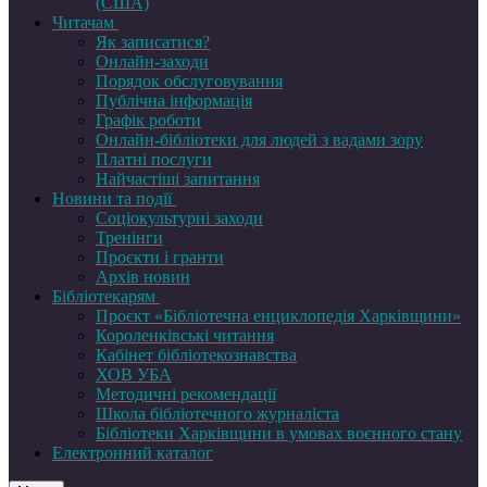
(США)
Читачам
Як записатися?
Онлайн-заходи
Порядок обслуговування
Публічна інформація
Графік роботи
Онлайн-бібліотеки для людей з вадами зору
Платні послуги
Найчастіші запитання
Новини та події
Соціокультурні заходи
Тренінги
Проєкти і гранти
Архів новин
Бібліотекарям
Проєкт «Бібліотечна енциклопедія Харківщини»
Короленківські читання
Кабінет бібліотекознавства
ХОВ УБА
Методичні рекомендації
Школа бібліотечного журналіста
Бібліотеки Харківщини в умовах воєнного стану
Електронний каталог