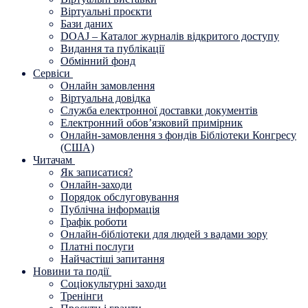
Віртуальні проєкти
Бази даних
DOAJ – Каталог журналів відкритого доступу
Видання та публікації
Обмінний фонд
Сервіси
Онлайн замовлення
Віртуальна довідка
Служба електронної доставки документів
Електронний обов’язковий примірник
Онлайн-замовлення з фондів Бібліотеки Конгресу
(США)
Читачам
Як записатися?
Онлайн-заходи
Порядок обслуговування
Публічна інформація
Графік роботи
Онлайн-бібліотеки для людей з вадами зору
Платні послуги
Найчастіші запитання
Новини та події
Соціокультурні заходи
Тренінги