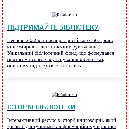
ПІДТРИМАЙТЕ БІБЛІОТЕКУ
Весною 2022 р. внаслідок російських обстрілів
книгозбірня зазнала значних руйнувань.
Унікальний бібліотечний фонд, що формувався
протягом всього часу існування бібліотеки,
опинився під загрозою знищення.
ІСТОРІЯ БІБЛІОТЕКИ
Інтерактивний ресурс з історії книгозбірні, який
зробить доступними в інформаційному просторі