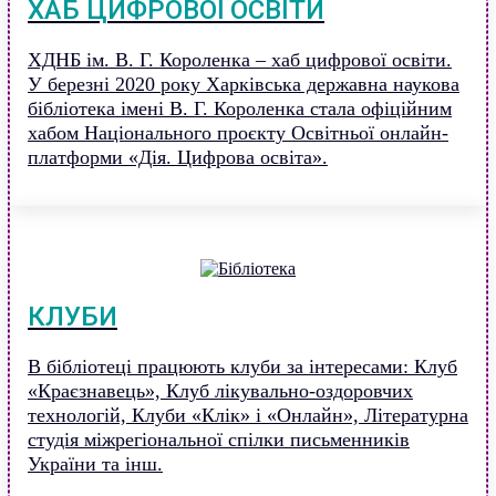
ХАБ ЦИФРОВОЇ ОСВІТИ
ХДНБ ім. В. Г. Короленка – хаб цифрової освіти.
У березні 2020 року Харківська державна наукова
бібліотека імені В. Г. Короленка стала офіційним
хабом Національного проєкту Освітньої онлайн-
платформи «Дія. Цифрова освіта».
КЛУБИ
В бібліотеці працюють клуби за інтересами: Клуб
«Краєзнавець», Клуб лікувально-оздоровчих
технологій, Клуби «Клік» і «Онлайн», Літературна
студія міжрегіональної спілки письменників
України та інш.