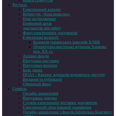
Книга співчуттів
Ресурси
Електронний каталог
Вебресурс «Краєзнавство»
Нові надходження
Цифровий архів
документів про війну
Фонд електронних документів
Електронні колекції
Колекція українських ірмолоїв ХДНБ
Літературно-мистецькі журнали Харкова
поч. ХХ ст.
Архівні фонди
Віртуальні виставки
Віртуальні проєкти
Бази даних
DOAJ – Каталог журналів відкритого доступу
Видання та публікації
Обмінний фонд
Сервіси
Онлайн замовлення
Віртуальна довідка
Служба електронної доставки документів
Електронний обов’язковий примірник
Онлайн-замовлення з фондів Бібліотеки Конгресу