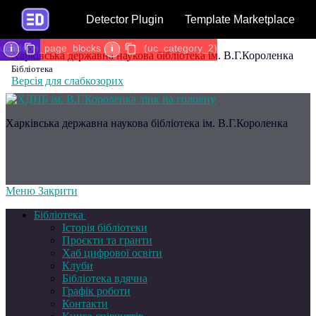
Detector Plugin
Template Marketplace
ucaddon_page_blocks
i
i
(uc_category_2)
Харківська державна наукова бібліотека ім. В.Г.Короленка
Бібліотека
Версія для слабкозорих
Харківська державна наукова бібліотека ім. В.Г.Короленка
Меню
Закрити
Бібліотека
Історія бібліотеки
Проєкти та гранти
Хаб цифрової освіти
Клуби
Бібліотека вдячна
Графік роботи
Контакти