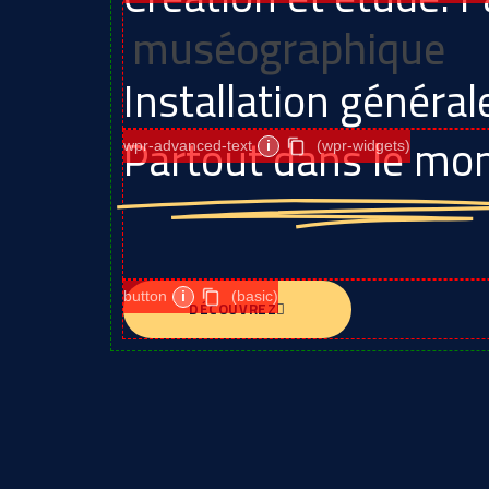
décor
|
Installation général
Partout dans le mo
wpr-advanced-text
i
(wpr-widgets)
button
i
(basic)
DÉCOUVREZ