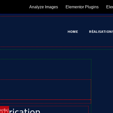
Analyze Images
Elementor Plugins
Ele
HOME
RÉALISATION
abrication
entor)