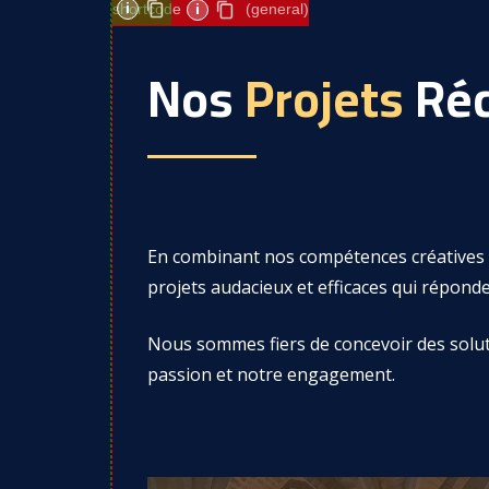
i
shortcode
i
(general)
Nos
Projets
Réc
En combinant nos compétences créatives e
projets audacieux et efficaces qui réponde
Nous sommes fiers de concevoir des solu
passion et notre engagement.