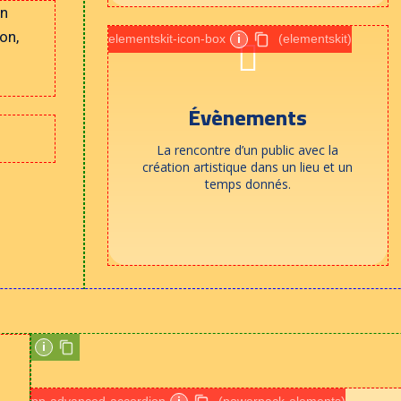
on
son,
elementskit-icon-box
i
(elementskit)
Évènements
La rencontre d’un public avec la
création artistique dans un lieu et un
temps donnés.
i