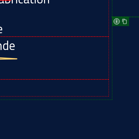
e
i
nde