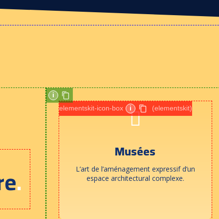
i
elementskit-icon-box
i
(elementskit)
Musées
re
.
L’art de l’aménagement expressif d’un
espace architectural complexe.