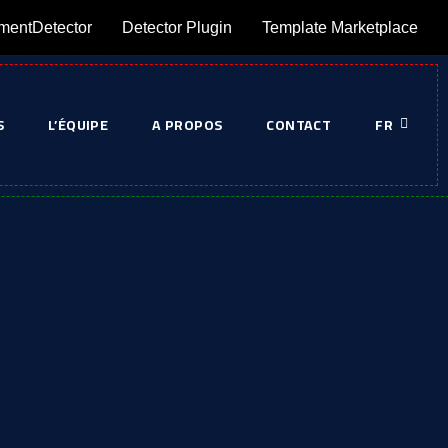
mentDetector
Detector Plugin
Template Marketplace
S
L’ÉQUIPE
A PROPOS
CONTACT
FR