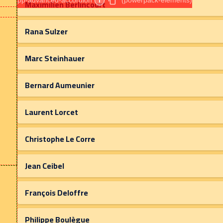
pp-advanced-accordion
i
(powerpack-elements)
Maximilien Berlincourt
Rana Sulzer
Marc Steinhauer
Bernard Aumeunier
Laurent Lorcet
Christophe Le Corre
Jean Ceibel
François Deloffre
Philippe Boulègue