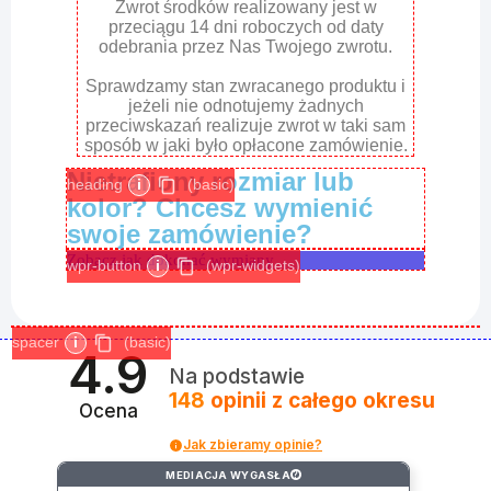
Zwrot środków realizowany jest w
przeciągu 14 dni roboczych od daty
odebrania przez Nas Twojego zwrotu.
Sprawdzamy stan zwracanego produktu i
jeżeli nie odnotujemy żadnych
przeciwskazań realizuje zwrot w taki sam
sposób w jaki było opłacone zamówienie.
Nietrafiony rozmiar lub
heading
i
(basic)
kolor? Chcesz wymienić
swoje zamówienie?
Zobacz jak dokonać wymiany
wpr-button
i
(wpr-widgets)
spacer
i
(basic)
4.9
Na podstawie
148
opinii
z całego okresu
Ocena
Jak zbieramy opinie?
MEDIACJA WYGASŁA
?