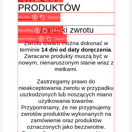
PRODUKTÓW
divider
i
(basic)
Warunki zwrotu
heading
i
(basic)
text-editor
i
(basic)
Zwrotu towaru można dokonać w
terminie
14 dni od daty doręczenia
.
Zwracane produkty muszą być w
nowym, nienaruszonym stanie wraz z
metkami.
Zastrzegamy prawo do
nieakceptowania zwrotu w przypadku
uszkodzonych lub noszących miano
użytkowania towarów.
Przypominamy, że nie przyjmujemy
zwrotów produktów wykonanych na
zamówienie oraz produktów
oznaczonych jako bezzwrotne.