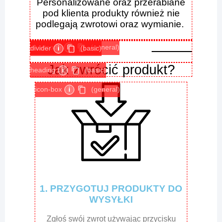
Personalizowane oraz przerabiane
pod klienta produkty również nie
podlegają zwrotowi oraz wymianie.
shortcode
i
(general)
divider
i
(basic)
Jak zwrócić produkt?
heading
i
(basic)
icon-box
i
(general)
1. PRZYGOTUJ PRODUKTY DO
WYSYŁKI
Zgłoś swój zwrot używając przycisku