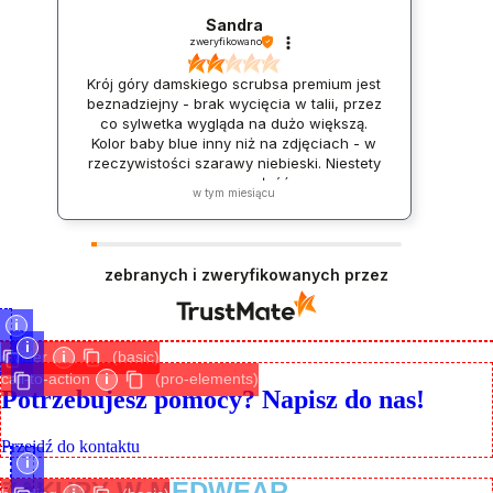
Sandra
zweryfikowano
Krój góry damskiego scrubsa premium jest
beznadziejny - brak wycięcia w talii, przez
co sylwetka wygląda na dużo większą.
Kolor baby blue inny niż na zdjęciach - w
rzeczywistości szarawy niebieski. Niestety
zwracam całość.
w tym miesiącu
zebranych i zweryfikowanych przez
i
i
divider
i
(basic)
call-to-action
i
(pro-elements)
Potrzebujesz pomocy? Napisz do nas!
Przejdź do kontaktu
i
ZAKUPY W MEDWEAR