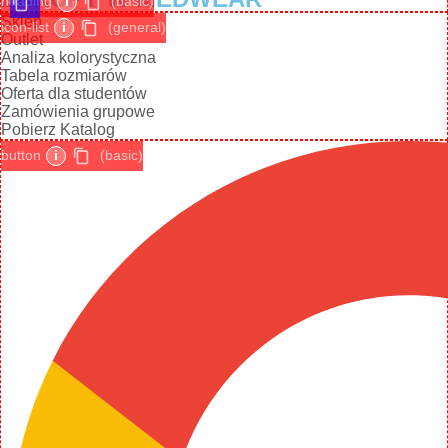
heading
i
(basic)
Sklep
icon-list
i
(general)
Outlet
Analiza kolorystyczna
Tabela rozmiarów
Oferta dla studentów
Zamówienia grupowe
Pobierz Katalog
button
i
(basic)