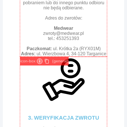
pobraniem lub do innego punktu odbioru
nie będą odbierane.
Adres do zwrotów:
Medwear
zwroty@medwear.pl
tel.: 453251393
Paczkomat:
ul. Krótka 2a (RYX01M)
Adres:
ul. Wierzbowa 4, 34-120 Targanice
icon-box
i
(general)
3. WERYFIKACJA ZWROTU