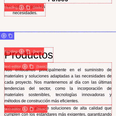
Una solución para tus
heading
i
(basic)
necesidades.
i
Productos
heading
i
(basic)
text-editor
i
(basic)
Nos enfocamos principalmente en el suministro de
materiales y soluciones adaptadas a las necesidades de
cada proyecto. Nos mantenemos al día con las últimas
tendencias del sector, como la incorporación de
materiales sostenibles, tecnologías innovadoras y
métodos de construcción más eficientes.
Ponemos a tu alcance soluciones de alta calidad que
text-editor
i
(basic)
cumplen con los estándares más exigentes, garantizando