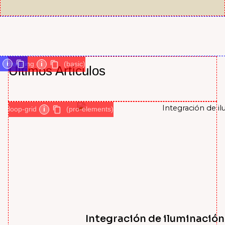
i
heading
i
(basic)
Últimos Artículos
loop-grid
i
(pro-elements)
Integración de iluminación