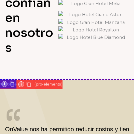
confían
en
nosotro
s
i
template
i
(pro-elements)
“
OnValue nos ha permitido reducir costos y tiem