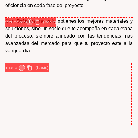
eficiencia en cada fase del proyecto.
Con
OnValue
, no solo obtienes los mejores materiales y
text-editor
i
(basic)
soluciones, sino un socio que te acompaña en cada etapa
del proceso, siempre alineado con las tendencias más
avanzadas del mercado para que tu proyecto esté a la
vanguardia.
image
i
(basic)