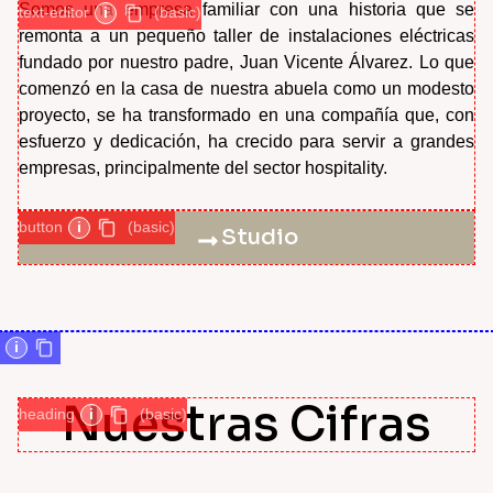
Somos una empresa familiar con una historia que se
text-editor
i
(basic)
remonta a un pequeño taller de instalaciones eléctricas
fundado por nuestro padre, Juan Vicente Álvarez. Lo que
comenzó en la casa de nuestra abuela como un modesto
proyecto, se ha transformado en una compañía que, con
esfuerzo y dedicación, ha crecido para servir a grandes
empresas, principalmente del sector hospitality.
button
i
(basic)
Studio
i
Nuestras Cifras
heading
i
(basic)