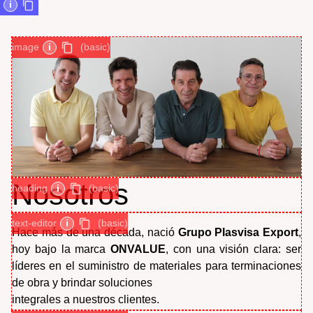
i
image
i
(basic)
Nosotros
heading
i
(basic)
text-editor
i
(basic)
Hace más de una década, nació
Grupo Plasvisa Export
,
hoy bajo la marca
ONVALUE
, con una visión clara: ser
líderes en el suministro de materiales para terminaciones
de obra y brindar soluciones
integrales a nuestros clientes.