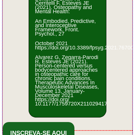
Cerritelli F, Esteves JE
(2021). Osteopathy and
Mental Health:
An Embodied, Predictive,
and Interoceptive
Framework. Front.
Psychol., 27
October 2021
https://doi.org/10.3389/fpsyg.2021.76700
Alvarez G, Zegarra-Parodi
R, Esteves JE (2021).
Person-centered versus
bodycentered approaches
in osteopathic care for
chronic pain conditions.
Therapeutic Advances In
Musculoskeletal Diseases,
Volume 13, January-
December 2021
https://doi.org/
10.1177/1759720X211029417
INSCREVA-SE AQUI