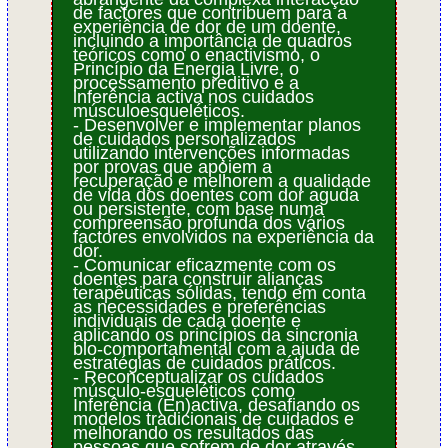
de factores que contribuem para a
experiência de dor de um doente,
incluindo a importância de quadros
teóricos como o enactivismo, o
Princípio da Energia Livre, o
processamento preditivo e a
inferência activa nos cuidados
músculoesqueléticos.
- Desenvolver e implementar planos
de cuidados personalizados
utilizando intervenções informadas
por provas que apoiem a
recuperação e melhorem a qualidade
de vida dos doentes com dor aguda
ou persistente, com base numa
compreensão profunda dos vários
factores envolvidos na experiência da
dor.
- Comunicar eficazmente com os
doentes para construir alianças
terapêuticas sólidas, tendo em conta
as necessidades e preferências
individuais de cada doente e
aplicando os princípios da sincronia
bio-comportamental com a ajuda de
estratégias de cuidados práticos.
- Reconceptualizar os cuidados
músculo-esqueléticos como
Inferência (En)activa, desafiando os
modelos tradicionais de cuidados e
melhorando os resultados das
pessoas que sofrem de dor através