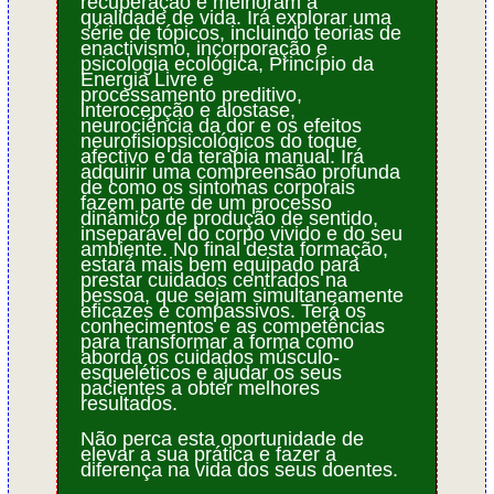
recuperação e melhoram a
qualidade de vida. Irá explorar uma
série de tópicos, incluindo teorias de
enactivismo, incorporação e
psicologia ecológica, Princípio da
Energia Livre e
processamento preditivo,
interocepção e alostase,
neurociência da dor e os efeitos
neurofisiopsicológicos do toque
afectivo e da terapia manual. Irá
adquirir uma compreensão profunda
de como os sintomas corporais
fazem parte de um processo
dinâmico de produção de sentido,
inseparável do corpo vivido e do seu
ambiente. No final desta formação,
estará mais bem equipado para
prestar cuidados centrados na
pessoa, que sejam simultaneamente
eficazes e compassivos. Terá os
conhecimentos e as competências
para transformar a forma como
aborda os cuidados músculo-
esqueléticos e ajudar os seus
pacientes a obter melhores
resultados.
Não perca esta oportunidade de
elevar a sua prática e fazer a
diferença na vida dos seus doentes.