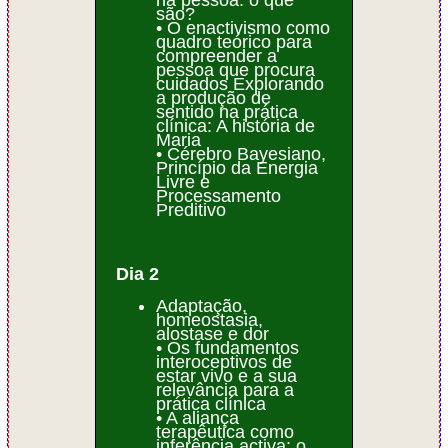
na pessoa: o que
são?
• O enactivismo como
quadro teórico para
compreender a
pessoa que procura
cuidados Explorando
a produção de
sentido na prática
clínica: A história de
Maria
• Cérebro Bayesiano,
Princípio da Energia
Livre e
Processamento
Preditivo
Dia 2
Adaptação,
homeostasia,
alostase e dor
• Os fundamentos
interoceptivos de
estar vivo e a sua
relevância para a
prática clínica
• A aliança
terapêutica como
inferência activa: o