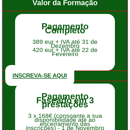
Valor da Formação
Pagamento
Completo
389 eur + IVA até 31 de
Dezembro
420 eur + IVA até 22 de
Fevereiro
INSCREVA-SE AQUI
Pagamento
Faseado em 3
prestações
3 x 168€ (consoante a sua
disponibilidade até ao
encerramento das
inscrições) - 1 de Novembro