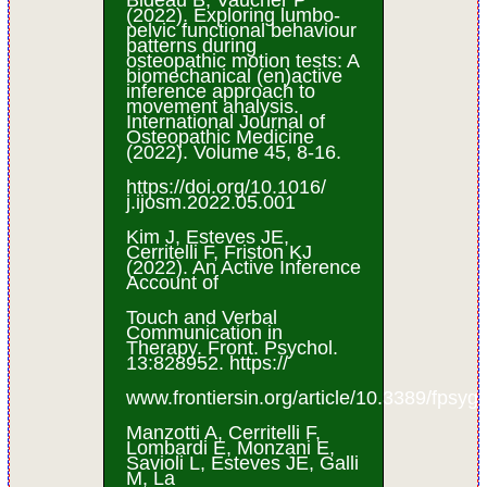
Bideau B, Vaucher P
(2022). Exploring lumbo-
pelvic functional behaviour
patterns during
osteopathic motion tests: A
biomechanical (en)active
inference approach to
movement analysis.
International Journal of
Osteopathic Medicine
(2022). Volume 45, 8-16.
https://doi.org/10.1016/
j.ijosm.2022.05.001
Kim J, Esteves JE,
Cerritelli F, Friston KJ
(2022). An Active Inference
Account of
Touch and Verbal
Communication in
Therapy. Front. Psychol.
13:828952. https://
www.frontiersin.org/article/10.3389/fpsy
Manzotti A, Cerritelli F,
Lombardi E, Monzani E,
Savioli L, Esteves JE, Galli
M, La