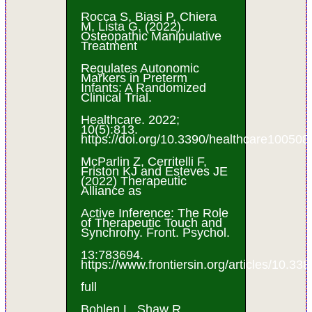
Rocca S, Biasi P, Chiera
M, Lista G. (2022).
Osteopathic Manipulative
Treatment
Regulates Autonomic
Markers in Preterm
Infants: A Randomized
Clinical Trial.
Healthcare. 2022;
10(5):813.
https://doi.org/10.3390/healthcare100508
McParlin Z, Cerritelli F,
Friston KJ and Esteves JE
(2022) Therapeutic
Alliance as
Active Inference: The Role
of Therapeutic Touch and
Synchrony. Front. Psychol.
13:783694.
https://www.frontiersin.org/articles/10.3
full
Bohlen L, Shaw R,