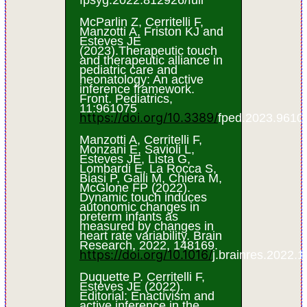
fpsyg.2022.812926/full
McParlin Z, Cerritelli F,
Manzotti A, Friston KJ and
Esteves JE
(2023).Therapeutic touch
and therapeutic alliance in
pediatric care and
neonatology: An active
inference framework.
Front. Pediatrics,
11:961075
https://doi.org/10.3389/
fped.2023.9610
Manzotti A, Cerritelli F,
Monzani E, Savioli L,
Esteves JE, Lista G,
Lombardi E, La Rocca S,
Biasi P, Galli M, Chiera M,
McGlone FP (2022).
Dynamic touch induces
autonomic changes in
preterm infants as
measured by changes in
heart rate variability. Brain
Research, 2022, 148169.
https://doi.org/10.1016/
j.brainres.2022.
Duquette P. Cerritelli F,
Esteves JE (2022).
Editorial: Enactivism and
active inference in the