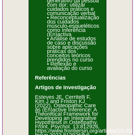
generativo da pessoa
com dor: utilizar
cuidados práticos e
comunicação verbal
• Reconceptualização
dos cuidados
músculo-esqueléticos
como Inferência
(En)activa
• Análise de estudos
de caso e discussão
sobre aplicações
práticas dos
conceitos teóricos
prendidos no curso
• Reflexão e
avaliação do curso
Referências
Artigos de Investigação
Esteves JE, Cerritelli F,
Kim J and Friston KJ
(2022). Osteopathic Care
as (En)active Inference: A
Theoretical Framework for
Developing an Integrative
Hypothesis in Osteopathy.
Front. Psychol. 13:812926.
https://www.frontiersin.org/articles/10.338