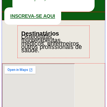
INSCREVA-SE AQUI
Destinatários
Osteopatas,
fisioterapeutas,
médicos, enfermeiros,
outros profissionais de
saúde.