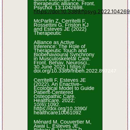
therapeutic alliance. Front.
Psychol. 13:1042698.
https://doi:10.3389/fpsyg.2022.10426
McParlin Z, Cerritelli F,
Rossettini G, Friston KJ
and Esteves JE (2022)
Therapeutic
Alliance as Active
Inference: The Role of
Therapeutic Touch and
Biobehavioural Synchrony
in Musculoskeletal Care.
Front. Behav. Neurosci.,
30 June 2022 | https://
doi.org/10.3389/fnbeh.2022.897247
Cerritelli F, Esteves JE
(2022). An Enactive–
Ecological Model to Guide
Patient-Centered
Osteopathic Care.
Healthcare. 2022;
10(6):1092.
https://doi.org/10.3390/
healthcare10061092
Ménard M, Couvertier M,
Awai L, Esteves JE,