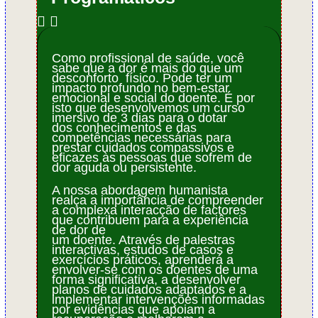
Como profissional de saúde, você
sabe que a dor é mais do que um
desconforto físico. Pode ter um
impacto profundo no bem-estar
emocional e social do doente. É por
isto que desenvolvemos um curso
imersivo de 3 dias para o dotar
dos conhecimentos e das
competências necessárias para
prestar cuidados compassivos e
eficazes às pessoas que sofrem de
dor aguda ou persistente.
A nossa abordagem humanista
realça a importância de compreender
a complexa interacção de factores
que contribuem para a experiência
de dor de
um doente. Através de palestras
interactivas, estudos de casos e
exercícios práticos, aprenderá a
envolver-se com os doentes de uma
forma significativa, a desenvolver
planos de cuidados adaptados e a
implementar intervenções informadas
por evidências que apoiam a