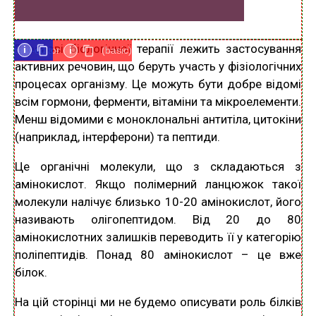
В основі біологічної терапії лежить застосування
i
i
text-editor
i
(basic)
активних речовин, що беруть участь у фізіологічних
процесах організму. Це можуть бути добре відомі
всім гормони, ферменти, вітаміни та мікроелементи.
Менш відомими є моноклональні антитіла, цитокіни
(наприклад, інтерферони) та пептиди.
Це органічні молекули, що з складаються з
амінокислот. Якщо полімерний ланцюжок такої
молекули налічує близько 10-20 амінокислот, його
називають олігопептидом. Від 20 до 80
амінокислотних залишків переводить її у категорію
поліпептидів. Понад 80 амінокислот – це вже
білок.
На цій сторінці ми не будемо описувати роль білків