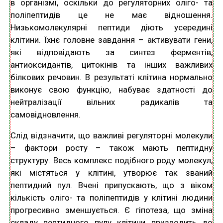
в організмі, оскільки до регуляторних оліго- та
поліпептидів це не має відношення.
Низькомолекулярні пептиди діють усередині
клітини. Їхнє головне завдання – активувати гени,
які відповідають за синтез ферментів,
антиоксидантів, цитокінів та інших важливих
білкових речовин. В результаті клітина нормально
виконує свою функцію, набуває здатності до
нейтралізації вільних радикалів та
самовідновлення.
Слід відзначити, що важливі регуляторні молекули
– фактори росту – також мають пептидну
структуру. Весь комплекс подібного роду молекул,
які містяться у клітині, утворює так званий
пептидний пул. Вчені припускають, що з віком
кількість оліго- та поліпептидів у клітині людини
прогресивно зменшується. Є гіпотеза, що зміна
складу пептидного пулу клітини призводить до