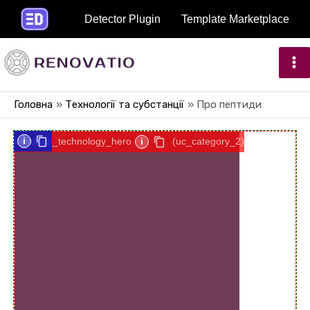
Detector Plugin
Template Marketplace
Перейти
Ma
до
вмісту
Me
Головна
Технологiї та субстанції
Про пептиди
i
i
ucaddon_technology_hero
i
(uc_category_2)