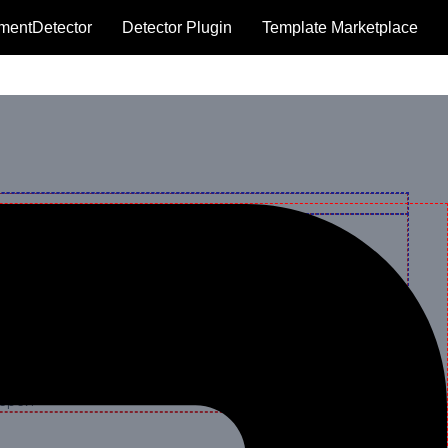
mentDetector
Detector Plugin
Template Marketplace
нітурою. Металопластикові вікна та двері – це сучасний
вартири, офісу або будь-якого іншого приміщення. Також
верей