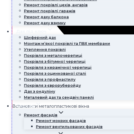
Ремонт покрівлі цехів, ангарів
Ремонт покрівлі гаражів
Ремонт даху балкона
Ремонт даху взимку
Дах під ключ
Шиферний дах
Монтаж м’якої покрівлі та ПВХ мембрани
Утеплення покрівлі
Покрівля з металочерепиці
Покрівля з бітумної черепиці
Покрівля з керамічної черепиці
Покрівля з оцинкованої сталі
Покрівля з профнастилу
Покрівля з євроруберойду
Дах з ондуліну
Металевий дах та сендвіч панелі
Фасади
Встановити металопластикові вікна
Ремонт фасадів
Наші фахівці професійно встановлять вікна та двері у 
Ремонт мокрих фасадів
якому поверсі.
Ремонт вентильованих фасадів