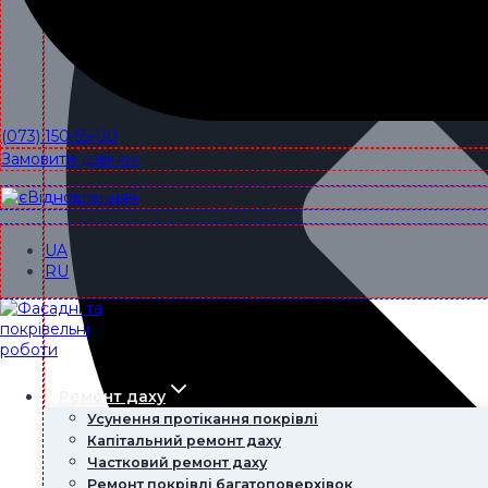
(073) 150-55-00
Замовити дзвінок
UA
RU
Ремонт даху
Усунення протікання покрівлі
Капітальний ремонт даху
Частковий ремонт даху
Ремонт покрівлі багатоповерхівок