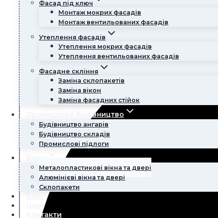
Фасад під ключ
Монтаж мокрих фасадів
Монтаж вентильованих фасадів
Утеплення фасадів
Утеплення мокрих фасадів
Утеплення вентильованих фасадів
Фасадне скління
Заміна склопакетів
Заміна вікон
Заміна фасадних стійок
Промислове будівництво
Будівництво ангарів
Будівництво складів
Промислові підлоги
Вікна
Металопластикові вікна та двері
Алюмінієві вікна та двері
Склопакети
Блог
Ціни
Контакти