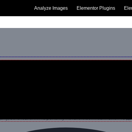
Analyze Images
Elementor Plugins
Ele
КНА ТА ДВЕРІ
ка область). Працюємо з перевіреним профілем та якісною фур
ч переваг, які роблять їх оптимальним вибором для будинку, к
ти
склопакети
окремо.
ажу, встановлення та ремонту металопластикових вікон та д