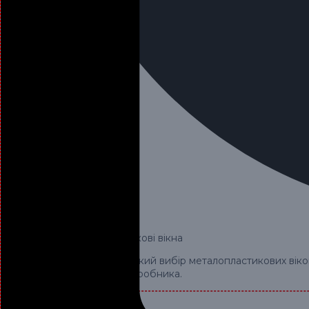
Купити металопластикові вікна
Ми пропонуємо широкий вибір металопластикових вікон 
безпосередньо до виробника.