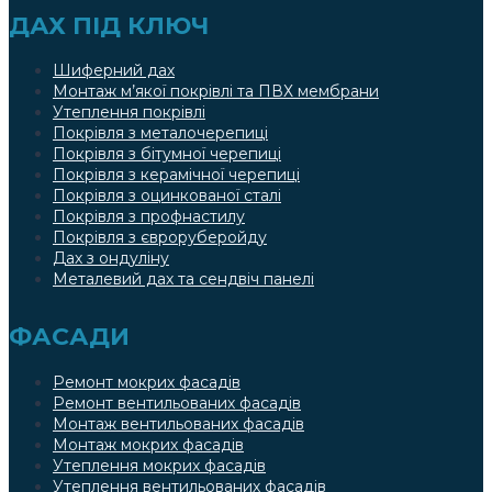
ДАХ ПІД КЛЮЧ
Шиферний дах
Монтаж м’якої покрівлі та ПВХ мембрани
Утеплення покрівлі
Покрівля з металочерепиці
Покрівля з бітумної черепиці
Покрівля з керамічної черепиці
Покрівля з оцинкованої сталі
Покрівля з профнастилу
Покрівля з євроруберойду
Дах з ондуліну
Металевий дах та сендвіч панелі
ФАСАДИ
Ремонт мокрих фасадів
Ремонт вентильованих фасадів
Монтаж вентильованих фасадів
Монтаж мокрих фасадів
Утеплення мокрих фасадів
Утеплення вентильованих фасадів