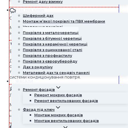
гідроізоляцію.
Ремонт даху взимку
Дах під ключ
Шиферний дах
Стійкість до екстремальних погодних умов
Монтаж м’якої покрівлі та ПВХ мембрани
Утеплення покрівлі
Металочерепиця стійка до граду, вітру, снігу та
Покрівля з металочерепиці
інших атмосферних чинників.
Покрівля з бітумної черепиці
Покрівля з керамічної черепиці
Покрівля з оцинкованої сталі
Енергоефективність
Покрівля з профнастилу
Деякі види металочерепиці можуть бути покриті
Покрівля з євроруберойду
спеціальними покриттями, які відбивають сонячне
Дах з ондуліну
тепло, що допомагає знизити навантаження на
Металевий дах та сендвіч панелі
системи кондиціонування повітря.
Фасади
Ремонт фасадів
Ремонт мокрих фасадів
Легка вага
Ремонт вентильованих фасадів
Металочерепиця легка, що зменшує навантаження
Фасад під ключ
на конструкцію будинку і дозволяє встановлювати її
Монтаж мокрих фасадів
на різних типах дахів.
Монтаж вентильованих фасадів