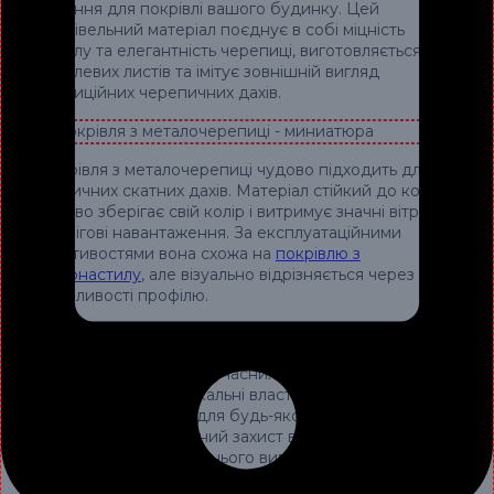
рішення для покрівлі вашого будинку. Цей
покрівельний матеріал поєднує в собі міцність
металу та елегантність черепиці, виготовляється з
металевих листів та імітує зовнішній вигляд
традиційних черепичних дахів.
Покрівля з металочерепиці чудово підходить для
класичних скатних дахів. Матеріал стійкий до корозії,
чудово зберігає свій колір і витримує значні вітрові
та снігові навантаження. За експлуатаційними
властивостями вона схожа на
покрівлю з
профнастилу
, але візуально відрізняється через
особливості профілю.
Металочерепиця – це міцне й естетичне рішення
для покрівлі, яке користується все більшою
популярністю серед сучасних будівельників і
домовласників. Її унікальні властивості роблять її
ідеальним вибором для будь-якого типу будівлі,
забезпечуючи надійний захист від негоди і надаючи
їй елегантного зовнішнього вигляду. Однією з
основних переваг металочерепиці є її міцність. Вона