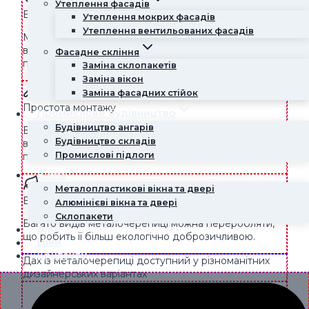
Утеплення фасадів
Естетичність
Утеплення мокрих фасадів
Утеплення вентильованих фасадів
Металочерепиця доступна в різноманітних колірних
варіантах і дизайнах, що дає змогу створити
Фасадне скління
привабливий зовнішній вигляд даху.
Заміна склопакетів
Заміна вікон
Заміна фасадних стійок
Простота монтажу
Промислове будівництво
Будівництво ангарів
Встановлення металочерепиці відносно просте, і
Будівництво складів
вона може бути швидко і ефективно укладена
Промислові підлоги
професійними покрівельниками.
Вікна
Металопластикові вікна та двері
Екологічність
Алюмінієві вікна та двері
Склопакети
Багато видів металочерепиці можна переробляти,
Блог
що робить її більш екологічно доброзичливою.
Ціни
Контакти
Дах із металочерепиці доступний у різноманітних
дизайнерських варіантах