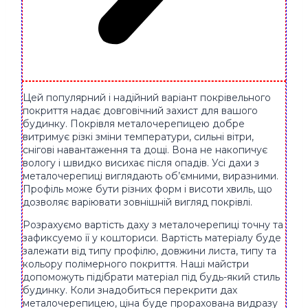
Цей популярний і надійний варіант покрівельного
покриття надає довговічний захист для вашого
будинку. Покрівля металочерепицею добре
витримує різкі зміни температури, сильні вітри,
снігові навантаження та дощі. Вона не накопичує
вологу і швидко висихає після опадів. Усі дахи з
металочерепиці виглядають об’ємними, виразними.
Профіль може бути різних форм і висоти хвиль, що
дозволяє варіювати зовнішній вигляд покрівлі.
Розрахуємо вартість даху з металочерепиці точну та
зафиксуемо її у кошториси. Вартість матеріалу буде
залежати від типу профілю, довжини листа, типу та
кольору полімерного покриття. Наші майстри
допоможуть підібрати матеріал під будь-який стиль
будинку. Коли знадобиться перекрити дах
металочерепицею, ціна буде прорахована видразу