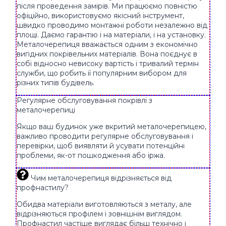
пiсля проведення замірів. Ми працюємо повністю
офіційно, використовуємо якісний інструмент,
швидко проводимо монтажні роботи незалежно від
площі. Даємо гарантію і на матеріали, і на установку.
Металочерепиця вважається одним з економічно
вигідних покрівельних матеріалів. Вона поєднує в
собі відносно невисоку вартість і тривалий термін
служби, що робить її популярним вибором для
різних типів будівель.
Регулярне обслуговування покрівлі з
металочерепиці
Якщо ваш будинок уже вкритий металочерепицею,
важливо проводити регулярне обслуговування і
перевірки, щоб виявляти й усувати потенційні
проблеми, як-от пошкодження або іржа.
Чим металочерепиця відрізняється від
профнастилу?
Обидва матеріали виготовляються з металу, але
відрізняються профілем і зовнішнім виглядом.
Профнастил частіше виглядає більш технічно і