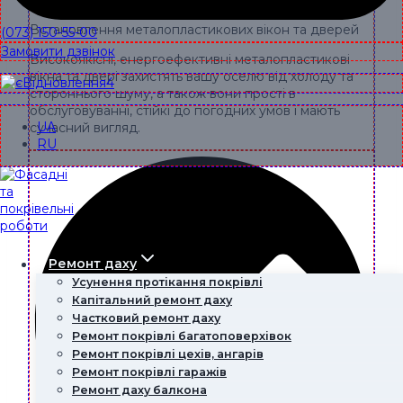
Встановлення металопластикових вікон та дверей
(073) 150-55-00
Замовити дзвінок
Високоякісні, енергоефективні металопластикові
вікна та двері захистять вашу оселю від холоду та
стороннього шуму, а також вони прості в
обслуговуванні, стійкі до погодних умов і мають
UA
сучасний вигляд.
RU
Ремонт даху
Усунення протікання покрівлі
Капітальний ремонт даху
Частковий ремонт даху
Ремонт покрівлі багатоповерхівок
Ремонт покрівлі цехів, ангарів
Ремонт покрівлі гаражів
Ремонт даху балкона