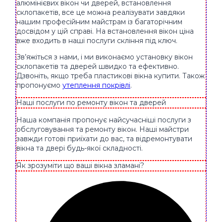
алюмінієвих вікон чи дверей, встановлення
склопакетів, все це можна реалізувати завдяки
нашим професійним майстрам із багаторічним
досвідом у цій справі. На встановлення вікон ціна
вже входить в наші послуги скління під ключ.
Зв’яжіться з нами, і ми виконаємо установку вікон
склопакетів та дверей швидко та ефективно.
Дзвоніть, якщо треба пластикові вікна купити. Також
пропонуємо
утеплення покрівлі
.
Наші послуги по ремонту вікон та дверей
Наша компанія пропонує найсучасніші послуги з
обслуговування та ремонту вікон. Наші майстри
завжди готові приїхати до вас, та відремонтувати
вікна та двері будь-якої складності.
Як зрозуміти що ваші вікна зламані?