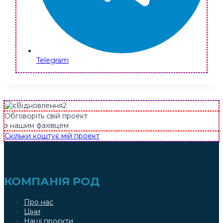
Telegram
Обговоріть свій проект
з нашим фахівцем
Скільки коштує мій проект
КОМПАНІЯ РОД
Про нас
Ціни
Наші проєкти