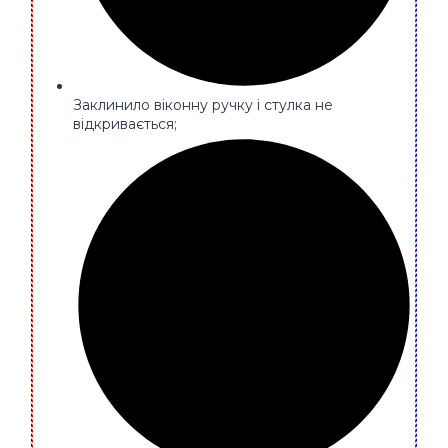
Заклинило віконну ручку і стулка не
відкривається;