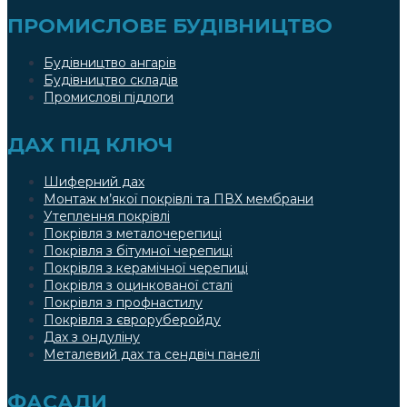
ПРОМИСЛОВЕ БУДІВНИЦТВО
Будівництво ангарів
Будівництво складів
Промислові підлоги
ДАХ ПІД КЛЮЧ
Шиферний дах
Монтаж м’якої покрівлі та ПВХ мембрани
Утеплення покрівлі
Покрівля з металочерепиці
Покрівля з бітумної черепиці
Покрівля з керамічної черепиці
Покрівля з оцинкованої сталі
Покрівля з профнастилу
Покрівля з євроруберойду
Дах з ондуліну
Металевий дах та сендвіч панелі
ФАСАДИ