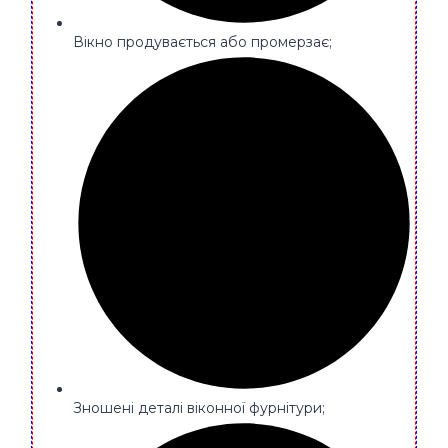
Вікно продувається або промерзає;
Зношені деталі віконної фурнітури;