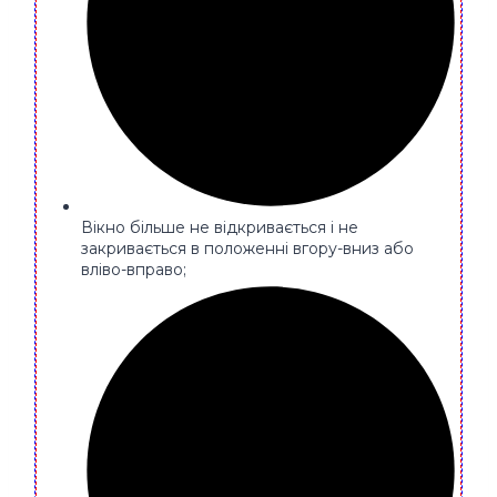
Вікно більше не відкривається і не
закривається в положенні вгору-вниз або
вліво-вправо;