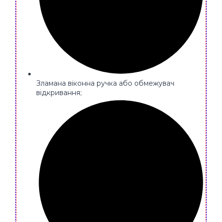
Зламана віконна ручка або обмежувач
відкривання;