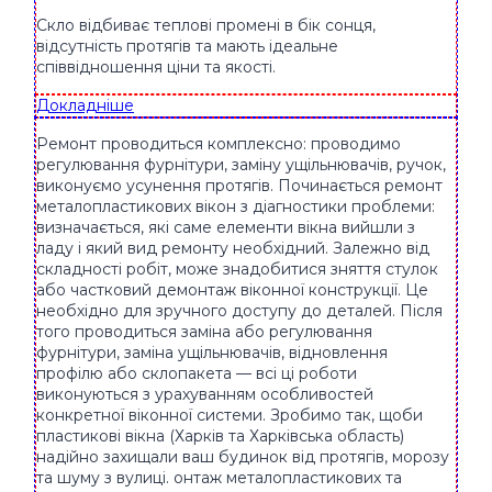
Скло відбиває теплові промені в бік сонця,
відсутність протягів та мають ідеальне
співвідношення ціни та якості.
Докладніше
Ремонт проводиться комплексно: проводимо
регулювання фурнітури, заміну ущільнювачів, ручок,
виконуємо усунення протягів. Починається ремонт
металопластикових вікон з діагностики проблеми:
визначається, які саме елементи вікна вийшли з
ладу і який вид ремонту необхідний. Залежно від
складності робіт, може знадобитися зняття стулок
або частковий демонтаж віконної конструкції. Це
необхідно для зручного доступу до деталей. Після
того проводиться заміна або регулювання
фурнітури, заміна ущільнювачів, відновлення
профілю або склопакета — всі ці роботи
виконуються з урахуванням особливостей
конкретної віконної системи. Зробимо так, щоби
пластикові вікна (Харків та Харківська область)
надійно захищали ваш будинок від протягів, морозу
та шуму з вулиці. онтаж металопластикових та