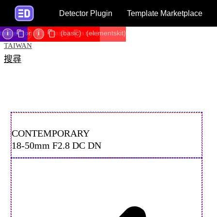
Detector Plugin
Template Marketplace
text-editor
n-carousel
Table
image
spacer
text-editor
text-editor
image
text-editor
spacer
image
text-editor
spacer
image
text-editor
image
text-editor
spacer
image
text-editor
spacer
image
text-editor
heading
image
image
heading
image
image
heading
image
text-editor
spacer
video
spacer
image
text-editor
image
text-editor
image
text-editor
elementskit-button
image
text-editor
i
i
i
i
i
i
i
i
i
i
i
i
i
i
i
i
i
i
i
i
i
i
i
i
i
i
i
i
i
i
i
i
i
i
i
i
i
i
i
i
i
i
i
i
i
i
i
i
i
i
i
i
i
i
i
i
i
i
(general)
(basic)
(basic)
(basic)
(basic)
(basic)
(basic)
(basic)
(basic)
(basic)
(basic)
(basic)
(basic)
(basic)
(basic)
(basic)
(basic)
(basic)
i
i
i
i
i
i
i
(basic)
(basic)
(basic)
(basic)
(basic)
(basic)
(basic)
(basic)
(basic)
(basic)
(basic)
(basic)
(basic)
(basic)
(basic)
(basic)
(basic)
i
(basic)
(basic)
(basic)
(basic)
(basic)
(basic)
(basic)
(elementskit)
跳至主要內容
搜尋
CONTEMPORARY
18-50mm F2.8 DC DN