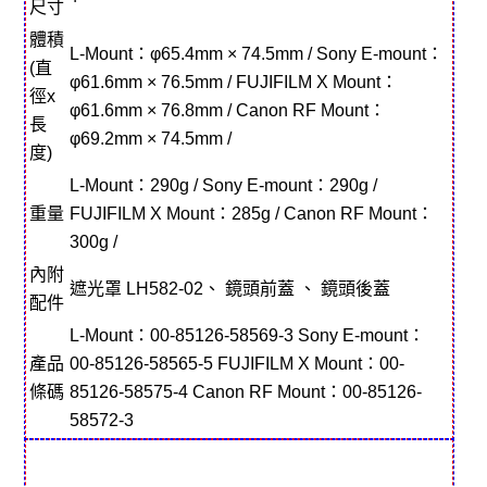
尺寸
體積
L-Mount：φ65.4mm × 74.5mm / Sony E-mount：
(直
φ61.6mm × 76.5mm / FUJIFILM X Mount：
徑x
φ61.6mm × 76.8mm / Canon RF Mount：
長
φ69.2mm × 74.5mm /
度)
L-Mount：290g / Sony E-mount：290g /
重量
FUJIFILM X Mount：285g / Canon RF Mount：
300g /
內附
遮光罩 LH582-02、 鏡頭前蓋 、 鏡頭後蓋
配件
L-Mount：00-85126-58569-3 Sony E-mount：
產品
00-85126-58565-5 FUJIFILM X Mount：00-
條碼
85126-58575-4 Canon RF Mount：00-85126-
58572-3