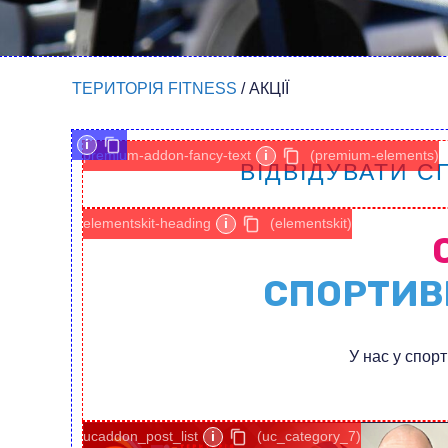
ТЕРИТОРІЯ FITNESS
/
АКЦІЇ
i
premium-addon-fancy-text
i
(premium-elements)
ВІДВІДУВАТИ С
elementskit-heading
i
(elementskit)
СПОРТИВН
У нас у спорт
ucaddon_post_list
i
(uc_category_7)