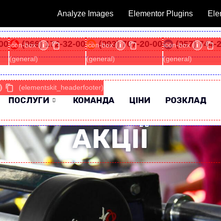
Analyze Images
Elementor Plugins
Ele
00
(066) 172-32-00
(093) 707-20-00
(057) 744-
icon-box
i
icon-box
i
icon-box
i
(general)
(general)
(general)
(elementskit_headerfooter)
ПОСЛУГИ
КОМАНДА
ЦІНИ
РОЗКЛАД
АКЦІЇ