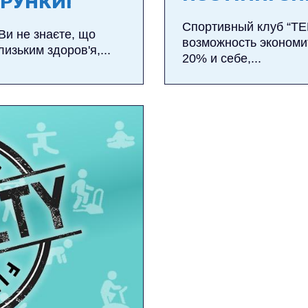
РУНКИ!
Спортивный клуб “Т
Ви не знаєте, що
возможность эконом
изьким здоров'я,...
20% и себе,...