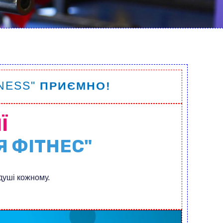
NESS"
ВИГІДНО!
Ї
Я ФІТНЕС"
 душі кожному.