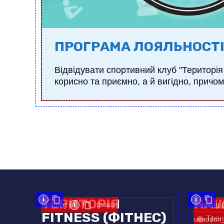
ПРОГРАМА ЛОЯЛЬНОСТ
Відвідувати спортивний клуб "Територія 
корисно та приємно, а й вигідно, причому 
i
i
ТЕРИТОРІЯ
НАШ
heading
i
(basic)
heading
FITNESS (ФІТНЕС)
Трен
ucaddon_