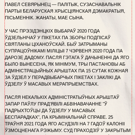
ПАВЕЛ СЕВЯРЫНЕЦ — ПАЛІТЫК, СУЗАСНАВАЛЬНІК
ПАРТЫІ БЕЛАРУСКАЯ ХРЫСЦІЯНСКАЯ ДЭМАКРАТЫЯ,
ПІСЬМЕННІК. ЖАНАТЫ, МАЕ СЫНА.
У ЧАС ПРЭЗІДЭНЦКІХ ВЫБАРАЎ 2020 ГОДА
ЎДЗЕЛЬНІЧАЎ У ПІКЕТАХ ПА ЗБОРЫ ПОДПІСАЎ
СВЯТЛАНЫ ЦІХАНОЎСКАЙ. БЫЎ ЗАТРЫМАНЫ
СУПРАЦОЎНІКАМІ МІЛІЦЫІ 7 ЧЭРВЕНЯ 2020 ГОДА ПА
ДАРОЗЕ ДАДОМУ. ПАСЛЯ ГЭТАГА Ў ДАЧЫНЕННІ ДА ЯГО
БЫЛО ВЫНЕСЕНА, ЯК МІНІМУМ, ТРЫ ПАСТАНОВЫ АБ
АДМІНІСТРАЦЫЙНЫХ АРЫШТАХ ПА 15 СУТАК КОЖНАЯ
ЗА ЎДЗЕЛ У ПЕРАДВЫБАРЧЫХ ПІКЕТАХ І ЗАКЛІКІ ДА
ЎДЗЕЛУ Ў МАСАВЫХ МЕРАПРЫЕМСТВАХ.
ПАСЛЯ НЕКАЛЬКІХ АДМІНІСТРАТЫЎНЫХ АРЫШТАЎ
ЗАПАР ПАЎЛУ ПРАД'ЯВІЛІ АБВІНАВАЧАННЕ "Ў
ПАДРЫХТОЎЦЫ ДА ЎДЗЕЛУ У МАСАВЫХ
БЕСПАРАДКАХ", ПА КРЫМІНАЛЬНАЙ СПРАВЕ. 25
ТРАЎНЯ 2021 ГОДА ЯГО АСУДЗІЛІ НА 7 ГАДОЎ КАЛОНІІ
ЎЗМОЦНЕНАГА РЭЖЫМУ. СУД ПРАХОДЗІЎ У ЗАКРЫТЫМ