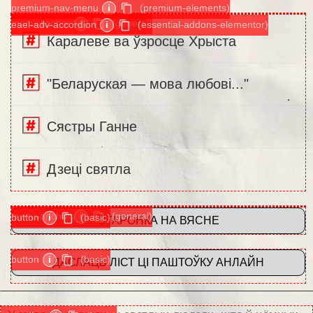
premium-nav-menu
i
(premium-elements)
menu-anchor
i
(general)
eael-adv-accordion
i
(essential-addons-elementor)
Каралеве ва ўзросце Хрыста
"Беларуская — мова любові..."
Сястры Ганне
Дзеці святла
menu-anchor
i
(general)
button
i
(basic)
СТАРОНКА НА ВЯСНЕ
button
i
(basic)
ДАСЛАЦЬ ЛІСТ ЦІ ПАШТОЎКУ АНЛАЙН