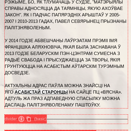
РЭЖЫМЕ, БО, ЯК ТЛУМАЧАЦЬ У СУДЗЕ, "МАТЭРЫЯЛЫ
СПРАВЫ АДНОСЯЦЦА ДА ТАЯМНІЦЫ, ЯКУЮ АХОЎВАЕ
ЗАКОН". ЯК І ПАДЧАС ПАПЯРЭДНІХ АРЫШТАЎ У 2005-
2007 І 2010-2013 ГАДАХ, ПАВЕЛ СЕВЯРЫНЕЦ ПРЫЗНАНЫ
ПАЛІТЗНЯВОЛЕНЫМ.
У 2014 ГОДЗЕ АБВЕШЧАНЫ ЛАЎРЭАТАМ ПРЭМІІ ІМЯ
ФРАНЦІШКА АЛЯХНОВІЧА, ЯКАЯ БЫЛА ЗАСНАВАНА Ў
2013 ГОДЗЕ БЕЛАРУСКІМ ПЭН-ЦЭНТРАМ СУМЕСНА З
РАДЫЁ СВАБОДА І ПРЫСУДЖАЕЦЦА ЗА ТВОРЫ, ЯКІЯ
ГРУНТУЮЦЦА НА АСАБІСТЫМ АЎТАРСКІМ ТУРЭМНЫМ
ДОСВЕДЗЕ.
АКТУАЛЬНЫ АДРАС ПАЎЛА МОЖНА ЗНАЙСЦІ НА
ЯГО
АСАБІСТАЙ СТАРОНЦЫ
НА САЙЦЕ ПЦ «ВЯСНА».
АДТУЛЬ ЖА ПРАЗ АДПАВЕДНУЮ СПАСЫЛКУ МОЖНА
ДАСЛАЦЬ ПАЛІТЗНЯВОЛЕНАМУ ПАШТОЎКУ.
divider
i
(basic)