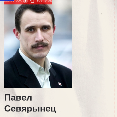
image-box
i
(general)
Павел
Севярынец