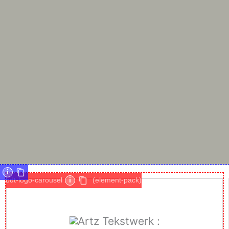
i
bdt-logo-carousel
i
(element-pack)