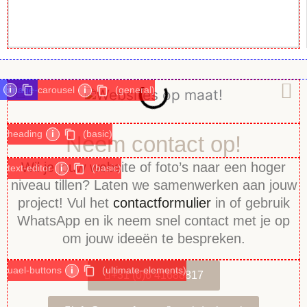
i
image-carousel
i
(general)
heading
i
(basic)
Neem contact op!
Wil je jouw website of foto’s naar een hoger
text-editor
i
(basic)
niveau tillen? Laten we samenwerken aan jouw
project! Vul het
contactformulier
in of gebruik
WhatsApp en ik neem snel contact met je op
om jouw ideeën te bespreken.
uael-buttons
i
(ultimate-elements)
+31 (0)6 41688817