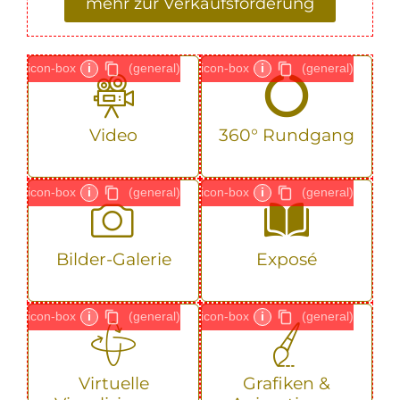
mehr zur Verkaufsförderung
icon-box
i
(general)
icon-box
i
(general)
Video
360° Rundgang
icon-box
i
(general)
icon-box
i
(general)
Bilder-Galerie
Exposé
icon-box
i
(general)
icon-box
i
(general)
Virtuelle
Grafiken &