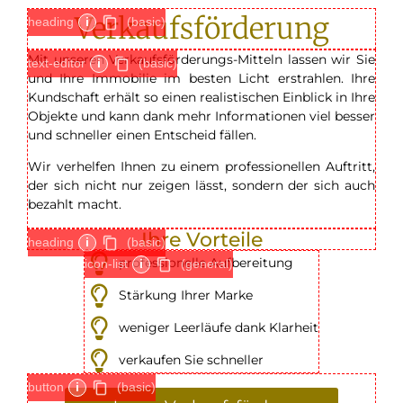
Verkaufsförderung
heading
i
(basic)
Mit unseren Verkaufsförderungs-Mitteln lassen wir Sie
text-editor
i
(basic)
und Ihre Immobilie im besten Licht erstrahlen. Ihre
Kundschaft erhält so einen realistischen Einblick in Ihre
Objekte und kann dank mehr Informationen viel besser
und schneller einen Entscheid fällen.
Wir verhelfen Ihnen zu einem professionellen Auftritt,
der sich nicht nur zeigen lässt, sondern der sich auch
bezahlt macht.
Ihre Vorteile
heading
i
(basic)
professionelle Aufbereitung
icon-list
i
(general)
Stärkung Ihrer Marke
weniger Leerläufe dank Klarheit
verkaufen Sie schneller
button
i
(basic)