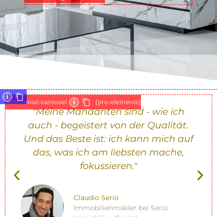
i
testimonial-carousel
i
(pro-elements)
"Dank der Präsentation meiner
Mandate durch IMMOVATIONS habe
f
ich viel kürzere und qualitativ
hochwertigere Besichtigungen. Das
kommt mir auch bei den
Preisverhandlungen zugute."
Laszlo Horog