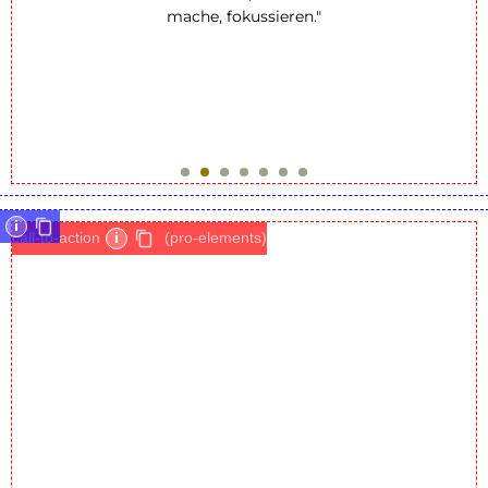
mache, fokussieren."
i
call-to-action
i
(pro-elements)
Haben Sie noch