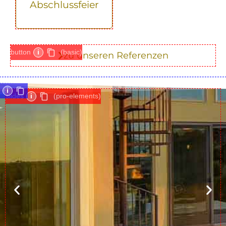
Abschlussfeier
button
i
(basic)
zu unseren Referenzen
i
slides
i
(pro-elements)