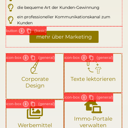
die bequeme Art der Kunden-Gewinnung
ein professioneller Kommunikationskanal zum
Kunden
button
i
(basic)
mehr über Marketing
icon-box
i
(general)
icon-box
i
(general)
Corporate
Texte lektorieren
Design
icon-box
i
(general)
icon-box
i
(general)
Immo-Portale
Werbemittel
verwalten