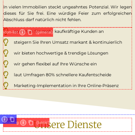
In vielen Immobilien steckt ungeahntes Potenzial. Wir legen
dieses für Sie frei. Eine würdige Feier zum erfolgreichen
Abschluss darf natürlich nicht fehlen.
sprechen Sie mehr kaufkräftige Kunden an
icon-list
i
(general)
steigern Sie Ihren Umsatz markant & kontinuierlich
wir bieten hochwertige & trendige Lösungen
wir gehen flexibel auf Ihre Wünsche ein
laut Umfragen 80% schnellere Kaufentscheide
Marketing-Implementation in Ihre Online-Präsenz
i
Unsere Dienste
heading
i
(basic)