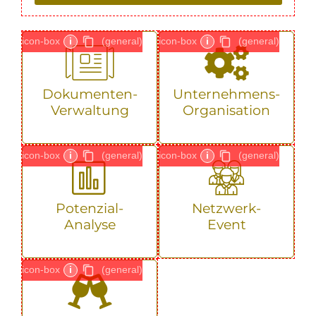
icon-box
i
(general)
icon-box
i
(general)
Dokumenten-
Unternehmens-
Verwaltung
Organisation
icon-box
i
(general)
icon-box
i
(general)
Potenzial-
Netzwerk-
Analyse
Event
icon-box
i
(general)