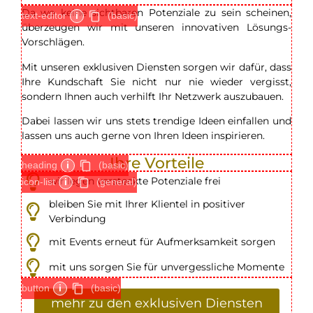
Da wo keine sichtbaren Potenziale zu sein scheinen,
text-editor
i
(basic)
überzeugen wir mit unseren innovativen Lösungs-
Vorschlägen.
Mit unseren exklusiven Diensten sorgen wir dafür, dass
Ihre Kundschaft Sie nicht nur nie wieder vergisst,
sondern Ihnen auch verhilft Ihr Netzwerk auszubauen.
Dabei lassen wir uns stets trendige Ideen einfallen und
lassen uns auch gerne von Ihren Ideen inspirieren.
Ihre Vorteile
heading
i
(basic)
wir legen versteckte Potenziale frei
icon-list
i
(general)
bleiben Sie mit Ihrer Klientel in positiver
Verbindung
mit Events erneut für Aufmerksamkeit sorgen
mit uns sorgen Sie für unvergessliche Momente
button
i
(basic)
mehr zu den exklusiven Diensten