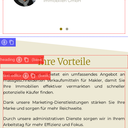
Immobilienmakler bei Horog
Beratungen
i
Ihre Vorteile
heading
i
(basic)
Unser Unternehmen bietet ein umfassendes Angebot an
text-editor
i
(basic)
massgeschneiderten Verkaufsmitteln für Makler, damit Sie
Ihre Immobilien effektiver vermarkten und schneller
potenzielle Käufer finden.
Dank unsere Marketing-Dienstleistungen stärken Sie Ihre
Marke und sorgen für mehr Reichweite.
Durch unsere administrativen Dienste sorgen wir in Ihrem
Arbeitstag für mehr Effizienz und Fokus.