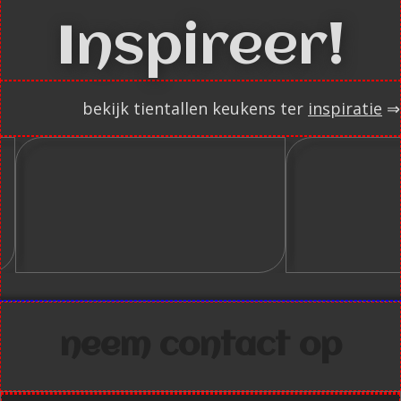
Inspireer!
bekijk tientallen keukens ter
inspiratie
⇒
neem contact op