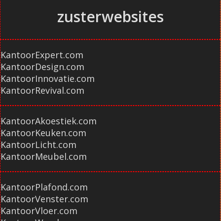
zusterwebsites
KantoorExpert.com
KantoorDesign.com
KantoorInnovatie.com
KantoorRevival.com
KantoorAkoestiek.com
KantoorKeuken.com
KantoorLicht.com
KantoorMeubel.com
KantoorPlafond.com
KantoorVenster.com
KantoorVloer.com