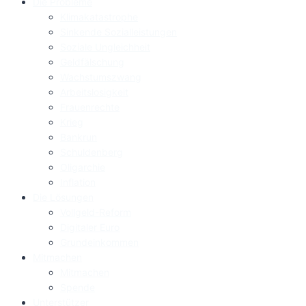
Die Probleme
Klimakatastrophe
Sinkende Sozialleistungen
Soziale Ungleichheit
Geldfälschung
Wachstumszwang
Arbeitslosigkeit
Frauenrechte
Krieg
Bankrun
Schuldenberg
Oligarchie
Inflation
Die Lösungen
Vollgeld-Reform
Digitaler Euro
Grundeinkommen
Mitmachen
Mitmachen
Spende
Unterstützer